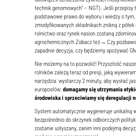
technik genomowych” – NGT). Jeśli przepisy t
podstawowe prawo do wyboru i wiedzy o tym, 
zmodyfikowanych składnikach znikną z półek 
rolnictwo oraz rynek nasion zostaną zdomin
agrochemicznych.Zobacz też→ Czy pozbawią
zapadnie decyzja, czy będziemy spożywać G
Nie możemy na to pozwolić! Przyszłość naszej
rolników zależą teraz od presji, jaką wywiera
narzędzia: wystarczy 2 minuty, aby wysłać ja
europosłów:
domagamy się utrzymania etyki
środowiska i sprzeciwiamy się deregulacji
System automatycznie wygeneruje unikalną w
bezpośrednio do skrzynek odbiorczych polity
zostanie usłyszany, zanim inni podejmą decy