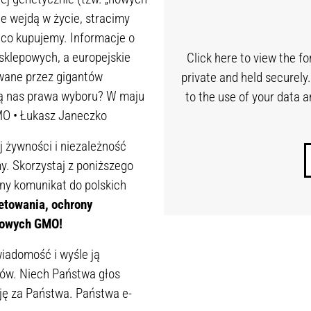
e wejdą w życie, stracimy
co kupujemy. Informacje o
sklepowych, a europejskie
Click here to view the f
owane przez gigantów
private and held securely
 nas prawa wyboru? W maju
to the use of your data 
MO • Łukasz Janeczko
 żywności i niezależność
my. Skorzystaj z poniższego
sny komunikat do polskich
etowania, ochrony
 nowych GMO!
iadomość i wyśle ją
ków. Niech Państwa głos
zję za Państwa. Państwa e-