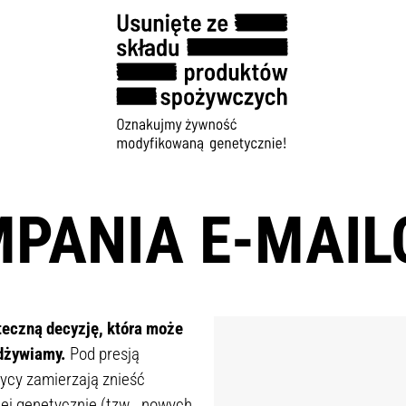
PANIA E-MAI
teczną decyzję, która może
odżywiamy.
Pod presją
tycy zamierzają znieść
j genetycznie (tzw. „nowych