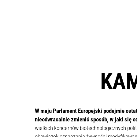
KAM
W maju Parlament Europejski podejmie osta
nieodwracalnie zmienić sposób, w jaki się 
wielkich koncernów biotechnologicznych poli
obowiązek oznaczania żywności modyfikowane